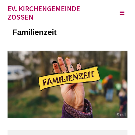
EV. KIRCHENGEMEINDE
ZOSSEN
Familienzeit
© null