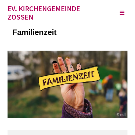
EV. KIRCHENGEMEINDE
ZOSSEN
Familienzeit
© null