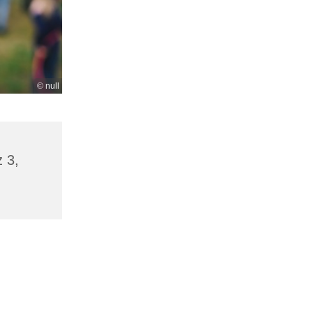
© null
z 3,