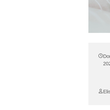
Do
20
Eli