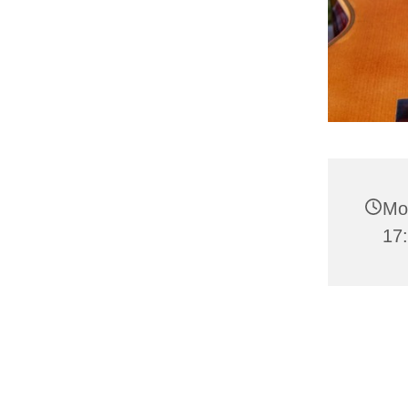
Mon
17: