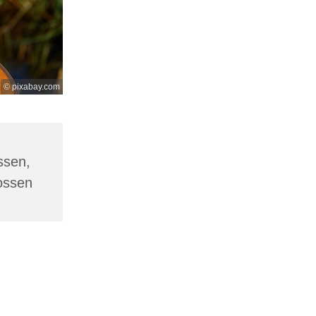
© pixabay.com
ssen,
ossen