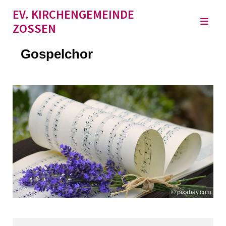
EV. KIRCHENGEMEINDE
ZOSSEN
Gospelchor
© pixabay.com