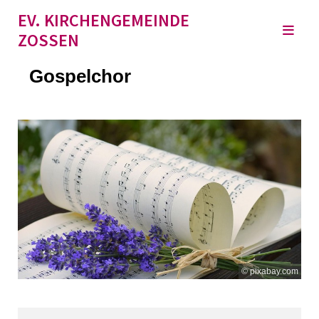
EV. KIRCHENGEMEINDE
ZOSSEN
Gospelchor
© pixabay.com