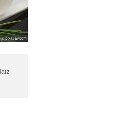
© pixabay.com
latz