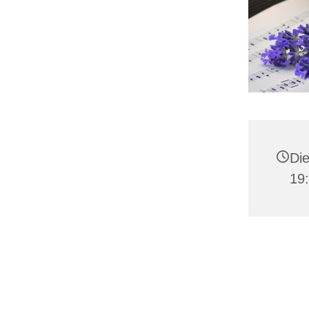
Die
19: