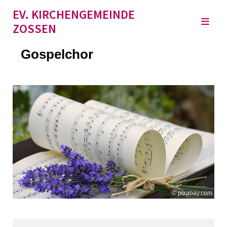
EV. KIRCHENGEMEINDE
ZOSSEN
Gospelchor
© pixabay.com