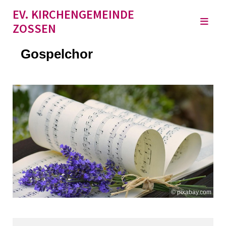
EV. KIRCHENGEMEINDE
ZOSSEN
Gospelchor
© pixabay.com