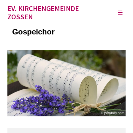
EV. KIRCHENGEMEINDE
ZOSSEN
Gospelchor
© pixabay.com