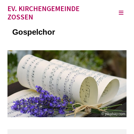
EV. KIRCHENGEMEINDE
ZOSSEN
Gospelchor
© pixabay.com