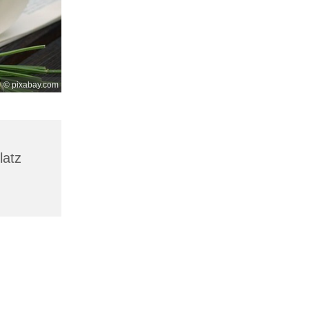
© pixabay.com
latz