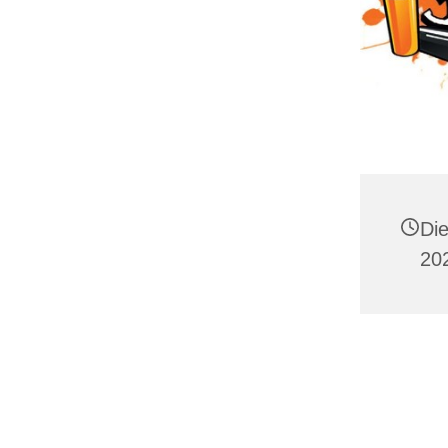
Di
202