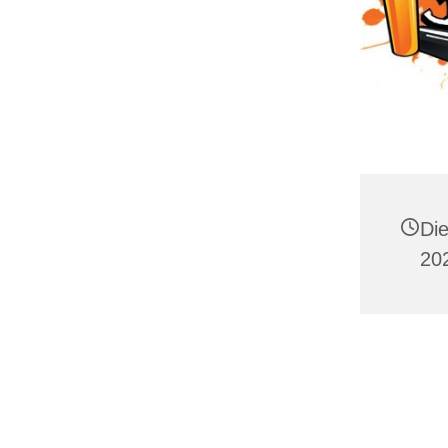
Di
202