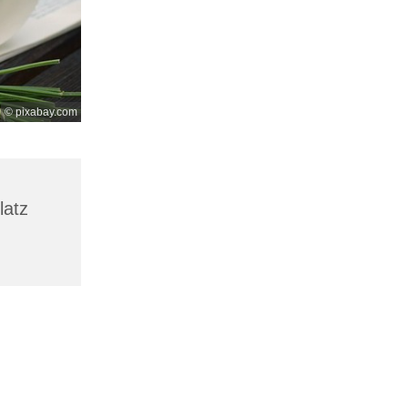
© pixabay.com
latz